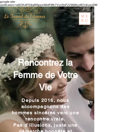
google-site-
verification=w8OKdPG9qBNpeeWrdFMh7Vvx5bP22WiWozM7o9uenDM
ME
NU
Rencontrez la
Femme de Votre
Vie
Depuis 2016, nous
accompagnons des
hommes sincères vers une
rencontre vraie.
Pas d’illusions, juste une
démarche honnête et