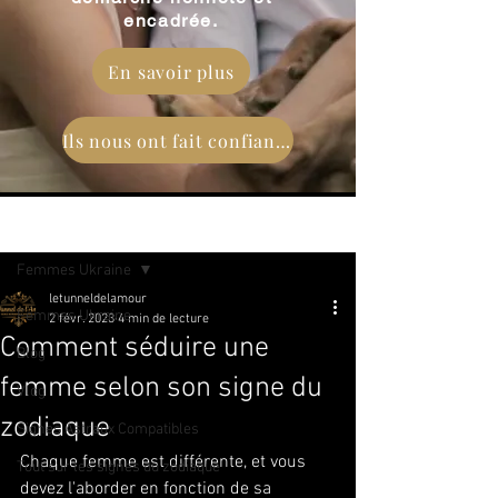
encadrée.
En savoir plus
Ils nous ont fait confiance
Post
Femmes Ukraine
letunneldelamour
Femmes Ukraine
2 févr. 2023
4 min de lecture
Comment séduire une
Blog
femme selon son signe du
Vlog
zodiaque
Signes Astraux Compatibles
Chaque femme est différente, et vous 
Tout sur les signes du zodiaque
devez l'aborder en fonction de sa 