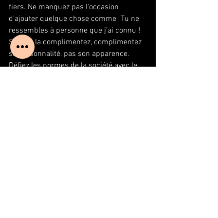
fiers. Ne manquez pas l'occasion 
d'ajouter quelque chose comme "Tu ne 
ressembles à personne que j'ai connu ! 
Si vous la complimentez, complimentez 
sa personnalité, pas son apparence. 
Défiez les normes de la société avec le 
Verseau et il vous acceptera dans son 
cercle intérieur, ce qui vaut beaucoup. 
Poissons
Chez un homme, les Poissons 
recherchent quelqu’un qui ne se 
contentera pas de comprendre et 
d’accepter son riche monde intérieur, 
mais partagera ses fantasmes et ses 
bizarreries comme des sautes d’humeur 
imprévisibles. La connexion spirituelle 
avec un partenaire est en premier lieu 