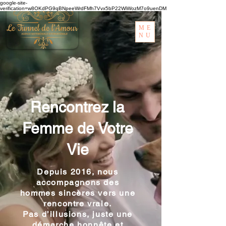
google-site-
verification=w8OKdPG9qBNpeeWrdFMh7Vvx5bP22WiWozM7o9uenDM
ME
NU
Rencontrez la
Femme de Votre
Vie
Depuis 2016, nous
accompagnons des
hommes sincères vers une
rencontre vraie.
Pas d’illusions, juste une
démarche honnête et