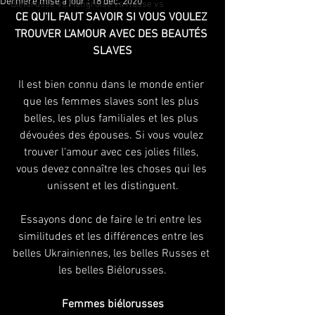
Dernière mise à jour :
18 déc. 2020
Biélorusse vs Hongroise vs Russe vs
CE QU'IL FAUT SAVOIR SI VOUS VOULEZ 
TROUVER L'AMOUR AVEC DES BEAUTÉS 
SLAVES
Il est bien connu dans le monde entier 
que les femmes slaves sont les plus 
belles, les plus familiales et les plus 
dévouées des épouses. Si vous voulez 
trouver l'amour avec ces jolies filles, 
vous devez connaître les choses qui les 
unissent et les distinguent.
Essayons donc de faire le tri entre les 
similitudes et les différences entre les 
belles Ukrainiennes, les belles Russes et 
les belles Biélorusses.
Femmes biélorusses