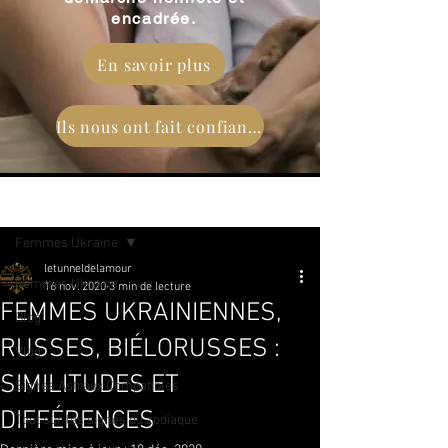
encadrée.
En savoir plus
Ils nous ont fait confiance
Post
Femmes Ukraine
letunneldelamour
Femmes Ukraine
16 nov. 2020
3 min de lecture
FEMMES UKRAINIENNES,
Blog
RUSSES, BIÉLORUSSES :
Vlog
SIMILITUDES ET
Signes Astraux Compatibles
DIFFÉRENCES
Tout sur les signes du zodiaque