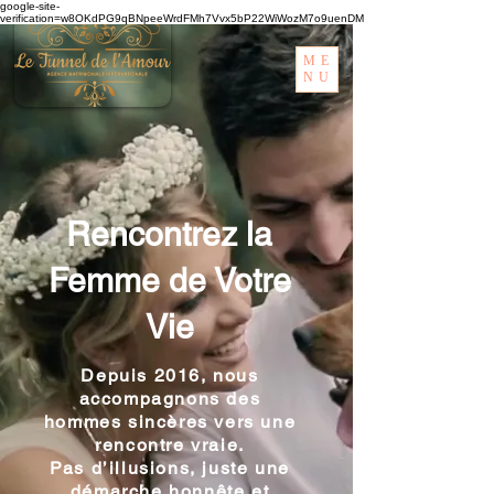
google-site-
verification=w8OKdPG9qBNpeeWrdFMh7Vvx5bP22WiWozM7o9uenDM
ME
NU
Rencontrez la
Femme de Votre
Vie
Depuis 2016, nous
accompagnons des
hommes sincères vers une
rencontre vraie.
Pas d’illusions, juste une
démarche honnête et