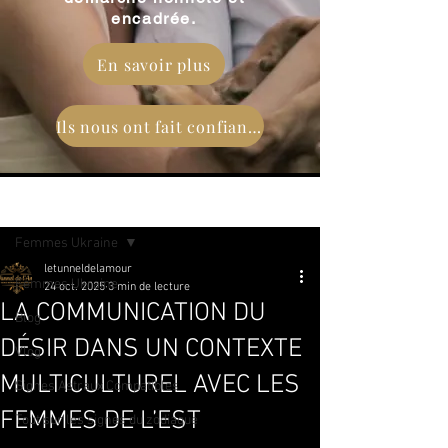
encadrée.
En savoir plus
Ils nous ont fait confiance
Post
Femmes Ukraine
letunneldelamour
Femmes Ukraine
24 oct. 2025
3 min de lecture
LA COMMUNICATION DU
Blog
DÉSIR DANS UN CONTEXTE
Vlog
MULTICULTUREL AVEC LES
Signes Astraux Compatibles
FEMMES DE L’EST
Tout sur les signes du zodiaque