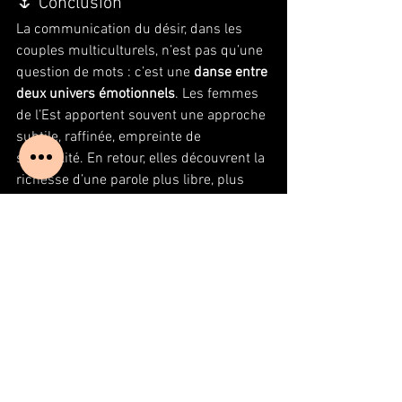
🌷 Conclusion
La communication du désir, dans les 
couples multiculturels, n’est pas qu’une 
question de mots : c’est une 
danse entre 
deux univers émotionnels
. Les femmes 
de l’Est apportent souvent une approche 
subtile, raffinée, empreinte de 
sensibilité. En retour, elles découvrent la 
richesse d’une parole plus libre, plus 
directe, plus partagée.
En apprenant à parler le “langage de 
l’autre”, elles créent des relations plus 
profondes, où le désir devient 
un 
échange, pas une énigme
 💞.
Blog