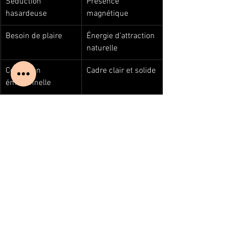
Séduction 
Présence 
hasardeuse
magnétique
Besoin de plaire
Énergie d’attraction 
naturelle
Confusion 
Cadre clair et solide
émotionnelle
Inconstance 
Stabilité inspirante
affective
Blog