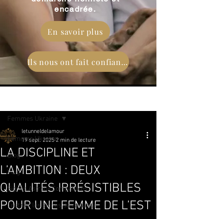
encadrée.
En savoir plus
Ils nous ont fait confiance
Post
Femmes Ukraine
letunneldelamour
Femmes Ukraine
19 sept. 2025
2 min de lecture
LA DISCIPLINE ET
Blog
L’AMBITION : DEUX
Vlog
QUALITÉS IRRÉSISTIBLES
Signes Astraux Compatibles
POUR UNE FEMME DE L’EST
Tout sur les signes du zodiaque