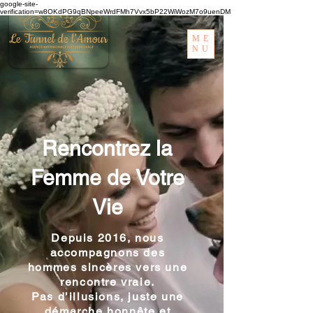
google-site-
verification=w8OKdPG9qBNpeeWrdFMh7Vvx5bP22WiWozM7o9uenDM
ME
NU
Rencontrez la
Femme de Votre
Vie
Depuis 2016, nous
accompagnons des
hommes sincères vers une
rencontre vraie.
Pas d’illusions, juste une
démarche honnête et