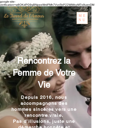
google-site-
verification=w8OKdPG9qBNpeeWrdFMh7Vvx5bP22WiWozM7o9uenDM
ME
NU
Rencontrez la
Femme de Votre
Vie
Depuis 2016, nous
accompagnons des
hommes sincères vers une
rencontre vraie.
Pas d’illusions, juste une
démarche honnête et