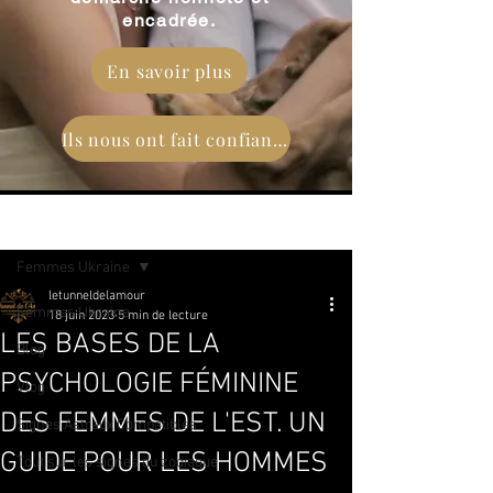
encadrée.
En savoir plus
Ils nous ont fait confiance
Post
Femmes Ukraine
letunneldelamour
Femmes Ukraine
18 juin 2023
5 min de lecture
LES BASES DE LA
Blog
PSYCHOLOGIE FÉMININE
Vlog
DES FEMMES DE L'EST. UN
Signes Astraux Compatibles
GUIDE POUR LES HOMMES
Tout sur les signes du zodiaque