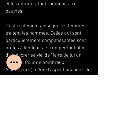
et les infirmes, font l'aumône aux 
pauvres. 
C'est également ainsi que les femmes 
traitent les hommes. Celles qui sont 
particulièrement compatissantes sont 
prêtes à lier leur vie à un perdant afin 
d'améliorer sa vie, de "faire de lui un 
homme". Pour de nombreux 
"sauveteurs", même l'aspect financier de 
la question n'a pas d'importance. Elles 
sont prêtes à cumuler trois emplois 
pour subvenir aux besoins de leur 
famille et de leur prétendant. Certaines 
femmes sont heureuses de savoir 
qu'elles ont un homme à leurs côtés.