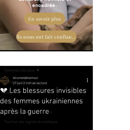
encadrée.
En savoir plus
Ils nous ont fait confiance
Post
Femmes Ukraine
letunneldelamour
Femmes Ukraine
27 juin
2 min de lecture
💔 Les blessures invisibles
Blog
des femmes ukrainiennes
Vlog
après la guerre
Signes Astraux Compatibles
Tout sur les signes du zodiaque