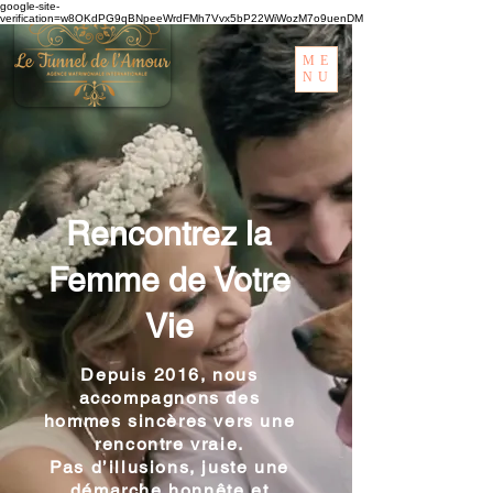
google-site-
verification=w8OKdPG9qBNpeeWrdFMh7Vvx5bP22WiWozM7o9uenDM
ME
NU
Rencontrez la
Femme de Votre
Vie
Depuis 2016, nous
accompagnons des
hommes sincères vers une
rencontre vraie.
Pas d’illusions, juste une
démarche honnête et