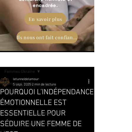
encadrée.
En savoir plus
Ils nous ont fait confiance
Post
Femmes Ukraine
letunneldelamour
Femmes Ukraine
5 sept. 2025
2 min de lecture
POURQUOI L’INDÉPENDANCE
Blog
ÉMOTIONNELLE EST
Vlog
ESSENTIELLE POUR
Signes Astraux Compatibles
SÉDUIRE UNE FEMME DE
Tout sur les signes du zodiaque