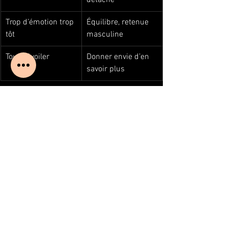
détaché
Trop d’émotion trop 
Équilibre, retenue 
tôt
masculine
Tout dévoiler
Donner envie d’en 
savoir plus
L’homme qui sait se contenir 
séduit plus profondément
.
Blog
Voir tout
Posts récents