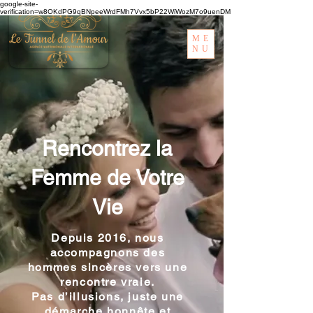
google-site-
verification=w8OKdPG9qBNpeeWrdFMh7Vvx5bP22WiWozM7o9uenDM
ME
NU
Rencontrez la
Femme de Votre
Vie
Depuis 2016, nous
accompagnons des
hommes sincères vers une
rencontre vraie.
Pas d’illusions, juste une
démarche honnête et