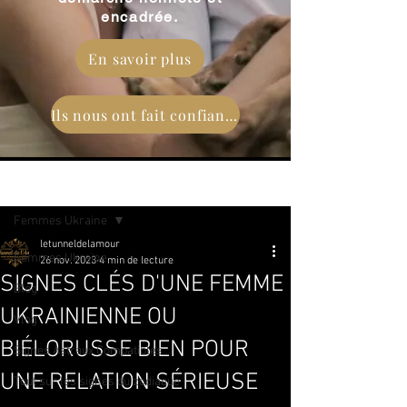
encadrée.
En savoir plus
Ils nous ont fait confiance
Post
Femmes Ukraine
letunneldelamour
Femmes Ukraine
26 nov. 2023
4 min de lecture
SIGNES CLÉS D'UNE FEMME
Blog
UKRAINIENNE OU
Vlog
BIÉLORUSSE BIEN POUR
Signes Astraux Compatibles
UNE RELATION SÉRIEUSE
Tout sur les signes du zodiaque