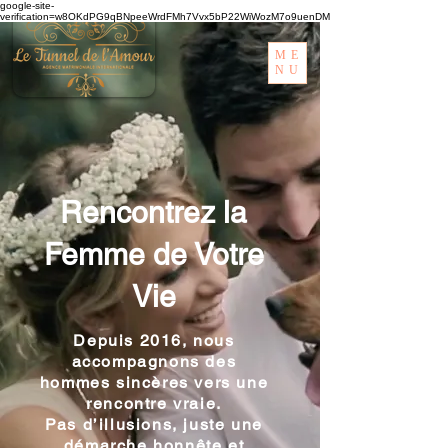
google-site-
verification=w8OKdPG9qBNpeeWrdFMh7Vvx5bP22WiWozM7o9uenDM
ME
NU
Rencontrez la
Femme de Votre
Vie
Depuis 2016, nous
accompagnons des
hommes sincères vers une
rencontre vraie.
Pas d’illusions, juste une
démarche honnête et