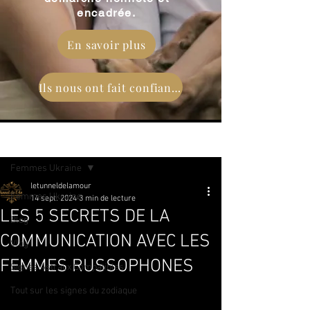
encadrée.
En savoir plus
Ils nous ont fait confiance
Post
Femmes Ukraine
letunneldelamour
Femmes Ukraine
14 sept. 2024
3 min de lecture
LES 5 SECRETS DE LA
Blog
COMMUNICATION AVEC LES
Vlog
FEMMES RUSSOPHONES
Signes Astraux Compatibles
Tout sur les signes du zodiaque