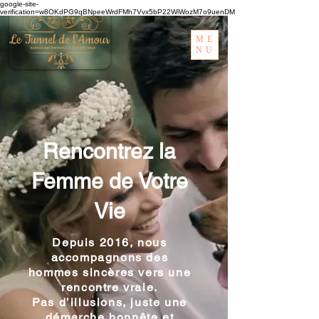
google-site-
verification=w8OKdPG9qBNpeeWrdFMh7Vvx5bP22WiWozM7o9uenDM
ME
NU
Rencontrez la
Femme de Votre
Vie
Depuis 2016, nous
accompagnons des
hommes sincères vers une
rencontre vraie.
Pas d’illusions, juste une
démarche honnête et