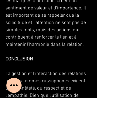
les marques d'affection, créent un 
sentiment de valeur et d'importance. Il 
est important de se rappeler que la 
sollicitude et l'attention ne sont pas de 
simples mots, mais des actions qui 
contribuent à renforcer le lien et à 
maintenir l'harmonie dans la relation. 
CONCLUSION 
La gestion et l'interaction des relations 
avec les femmes russophones exigent 
de l'honnêteté, du respect et de 
l'empathie. Bien que l'utilisation de 
stratégies et de techniques puisse aider 
à construire une relation harmonieuse, il 
est important de se rappeler que les 
vraies relations se construisent sur la 
confiance et la compréhension. Une 