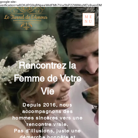
google-site-
verification=w8OKdPG9qBNpeeWrdFMh7Vvx5bP22WiWozM7o9uenDM
ME
NU
Rencontrez la
Femme de Votre
Vie
Depuis 2016, nous
accompagnons des
hommes sincères vers une
rencontre vraie.
Pas d’illusions, juste une
démarche honnête et