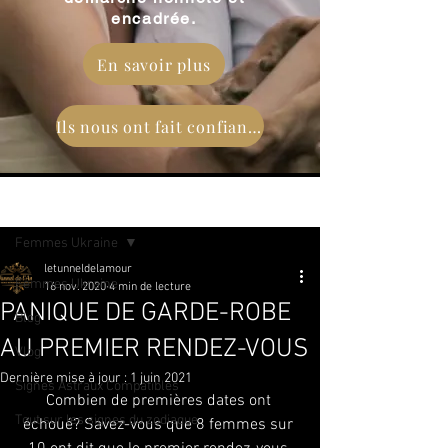
encadrée.
En savoir plus
Ils nous ont fait confiance
Post
Femmes Ukraine
letunneldelamour
Femmes Ukraine
16 nov. 2020
4 min de lecture
PANIQUE DE GARDE-ROBE
Blog
AU PREMIER RENDEZ-VOUS
Vlog
Dernière mise à jour :
1 juin 2021
Signes Astraux Compatibles
Combien de premières dates ont 
Tout sur les signes du zodiaque
échoué? Savez-vous que 8 femmes sur 