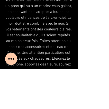
Vous n'avez pas besoin de ressembler à 
un paon qui va à un rendez-vous galant, 
en essayant de s'adapter à toutes les 
couleurs et nuances de l'arc-en-ciel. Le 
noir doit être combiné avec le noir. Si 
vos vêtements ont des couleurs claires, 
il est souhaitable qu'ils soient répétés 
au moins deux fois. Faites attention au 
choix des accessoires et de l'eau de 
Cologne. Une attention particulière est 
accordée aux chaussures. Éteignez le 
téléphone, apportez des fleurs, souriez 
et montrez votre sens de l'humour. 
Concentrez-vous sur votre femme et le 
succès sera garanti. Vous êtes prévenu 
et cela signifie que vous êtes armé.