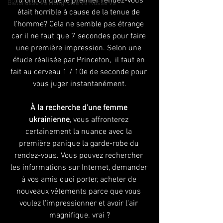
10 ont dit que le premier rendez-vous 
Biélorusse vs Hongroise vs Russe vs
était horrible à cause de la tenue de 
l'homme? Cela ne semble pas étrange 
car il ne faut que 7 secondes pour faire 
une première impression. Selon une 
étude réalisée par Princeton,  il faut en 
fait au cerveau 1 / 10e de seconde pour 
vous juger instantanément.
À la recherche d'une femme 
ukrainienne
, vous affronterez 
certainement la nuance avec la 
première panique la garde-robe du 
rendez-vous. Vous pouvez rechercher 
les informations sur Internet, demander 
à vos amis quoi porter, acheter de 
nouveaux vêtements parce que vous 
voulez l'impressionner et avoir l'air 
magnifique. vrai ?